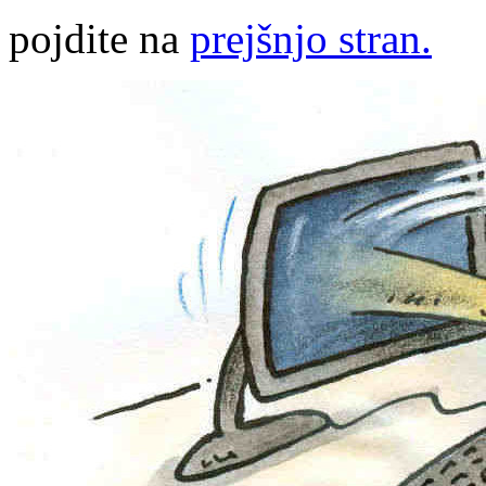
pojdite na
prejšnjo stran.