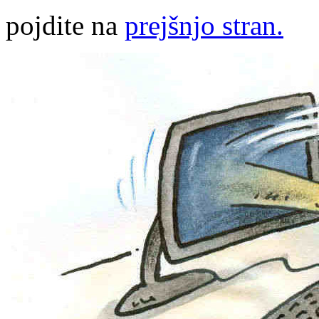
pojdite na
prejšnjo stran.