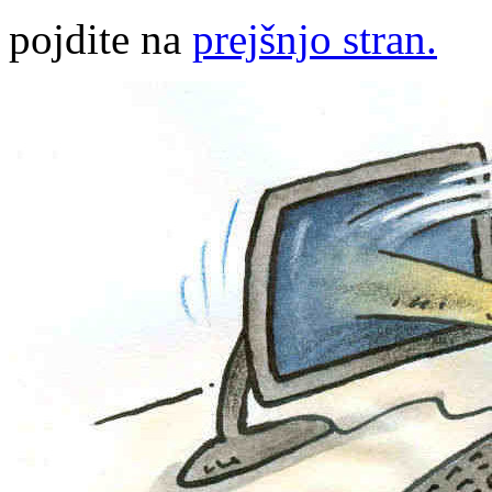
pojdite na
prejšnjo stran.