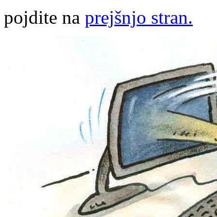
pojdite na
prejšnjo stran.