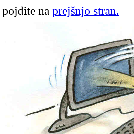
pojdite na
prejšnjo stran.