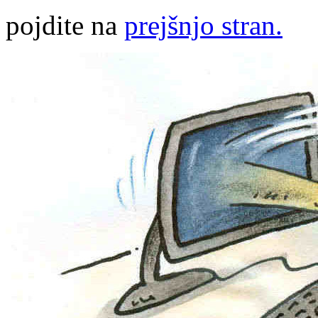
pojdite na
prejšnjo stran.