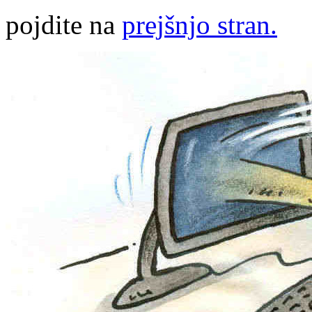
pojdite na
prejšnjo stran.