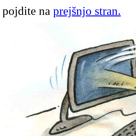
pojdite na
prejšnjo stran.