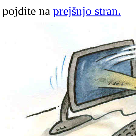
pojdite na
prejšnjo stran.