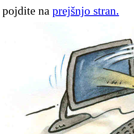
pojdite na
prejšnjo stran.