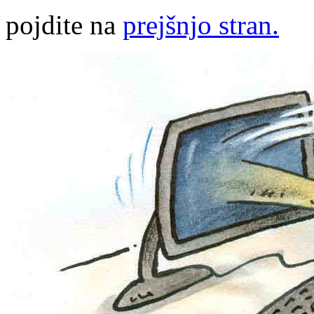
pojdite na
prejšnjo stran.