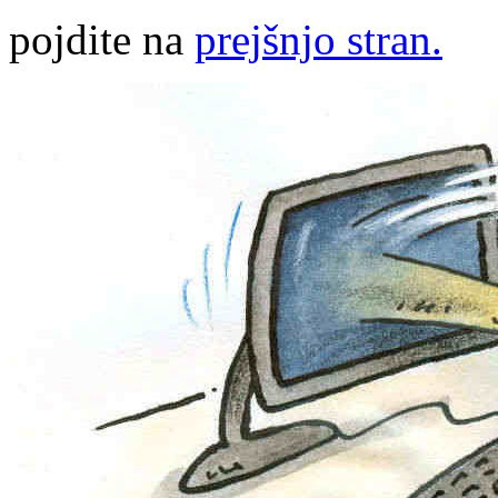
pojdite na
prejšnjo stran.