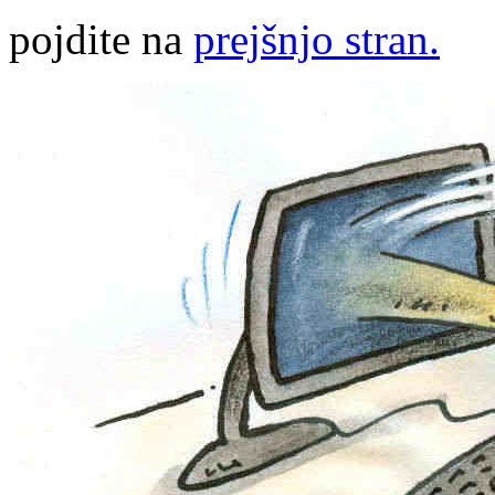
pojdite na
prejšnjo stran.