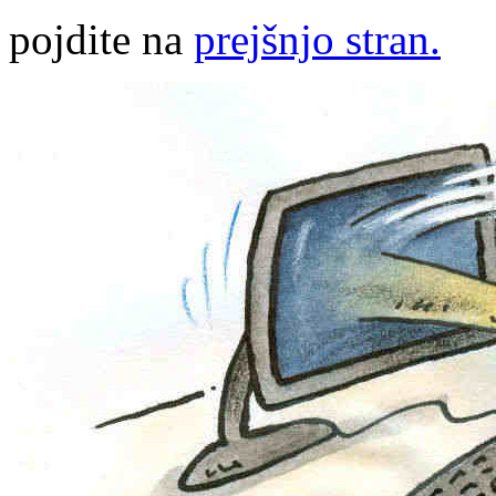
pojdite na
prejšnjo stran.