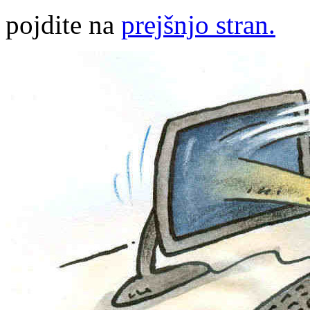
pojdite na
prejšnjo stran.