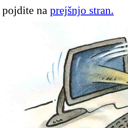
pojdite na
prejšnjo stran.