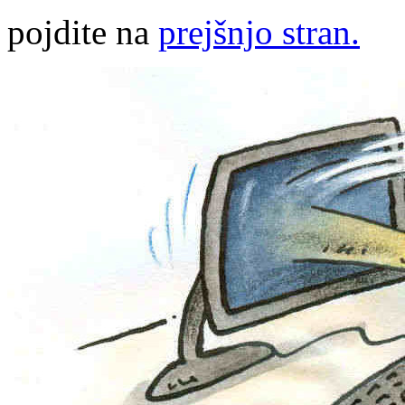
pojdite na
prejšnjo stran.