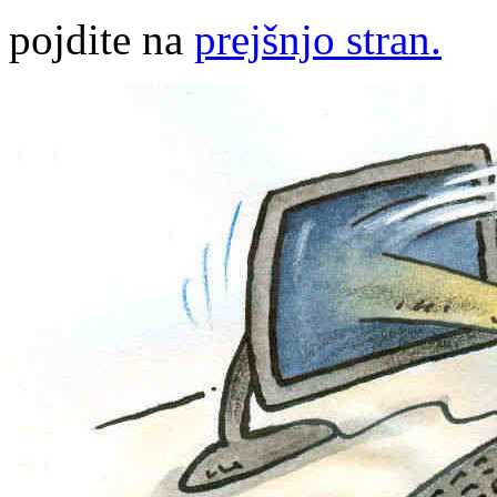
pojdite na
prejšnjo stran.