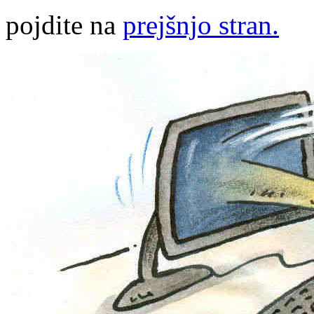
pojdite na
prejšnjo stran.