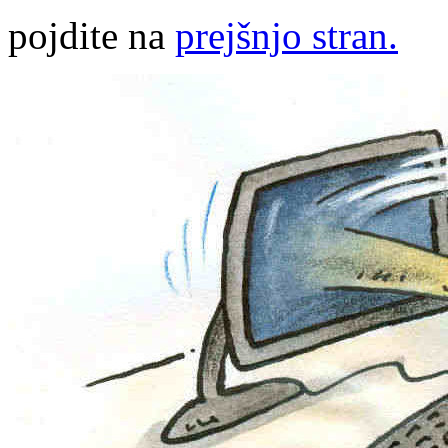
pojdite na
prejšnjo stran.