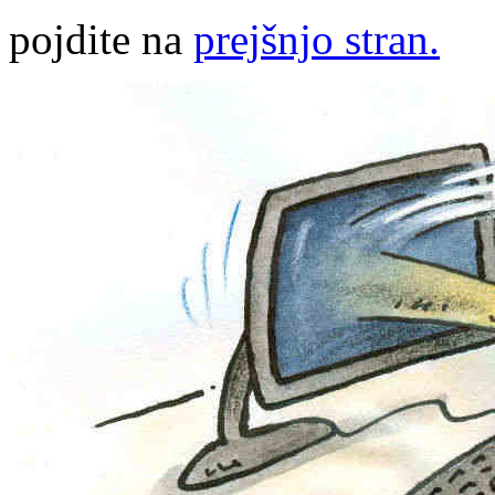
pojdite na
prejšnjo stran.