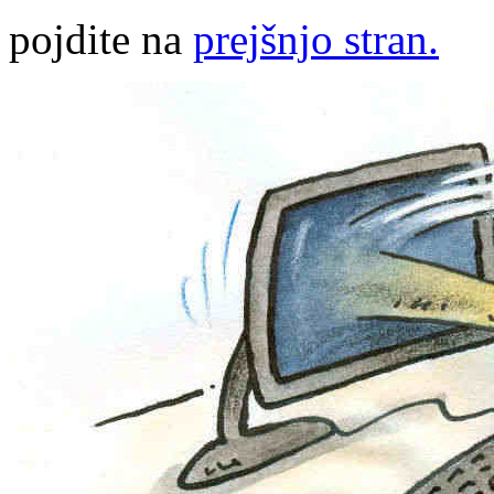
pojdite na
prejšnjo stran.