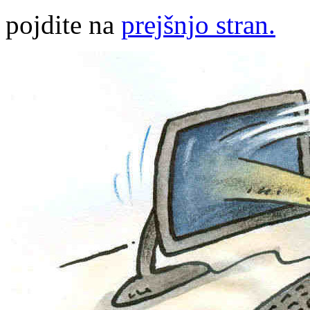
pojdite na
prejšnjo stran.