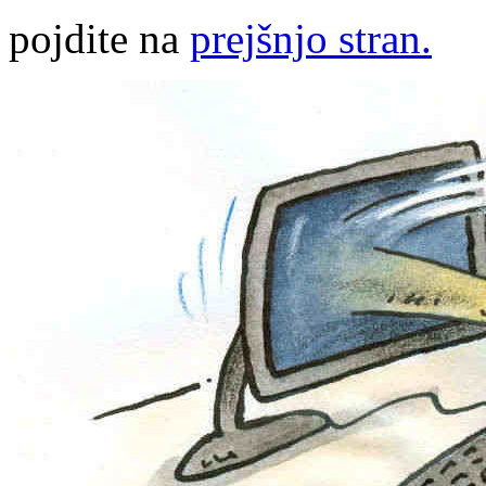
pojdite na
prejšnjo stran.