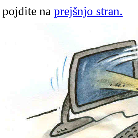
pojdite na
prejšnjo stran.