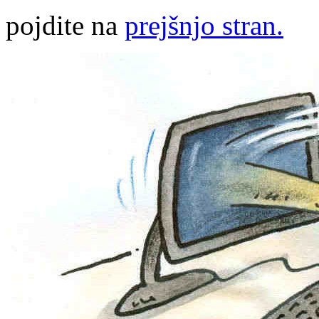
pojdite na
prejšnjo stran.