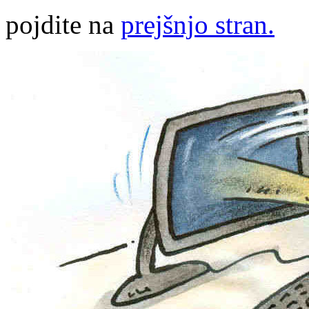
pojdite na
prejšnjo stran.