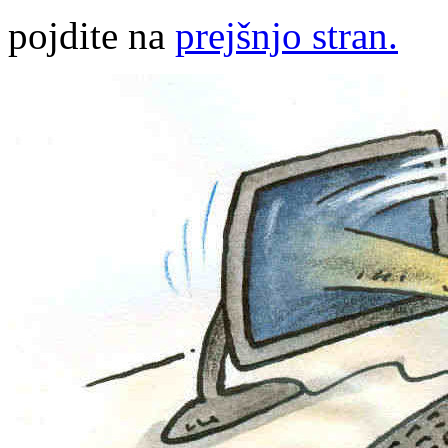
pojdite na
prejšnjo stran.