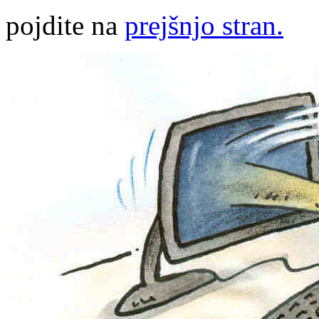
pojdite na
prejšnjo stran.