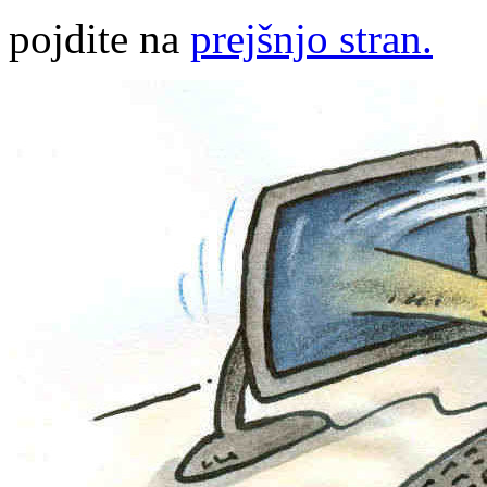
pojdite na
prejšnjo stran.