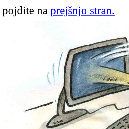
pojdite na
prejšnjo stran.