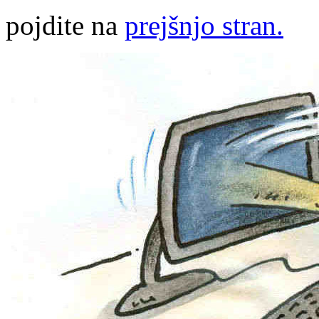
pojdite na
prejšnjo stran.