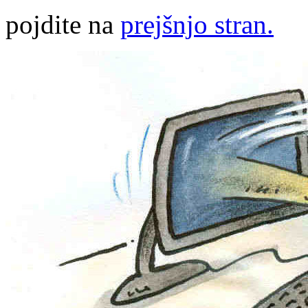
pojdite na
prejšnjo stran.