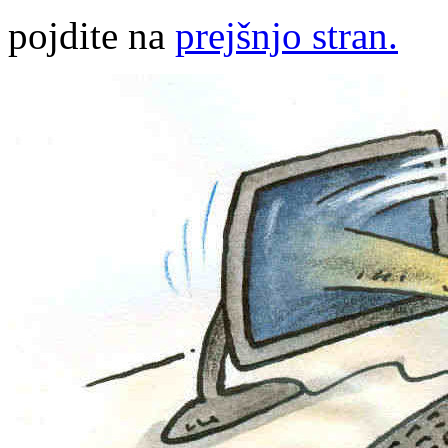
pojdite na
prejšnjo stran.