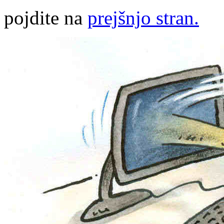
pojdite na
prejšnjo stran.