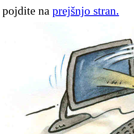
pojdite na
prejšnjo stran.