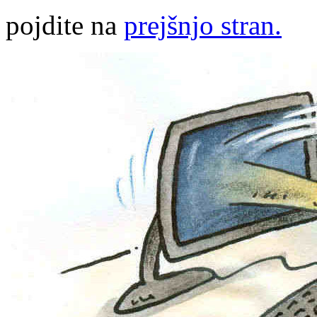
pojdite na
prejšnjo stran.