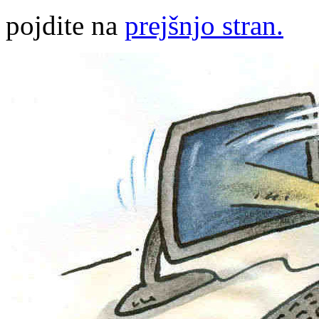
pojdite na
prejšnjo stran.