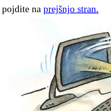
pojdite na
prejšnjo stran.