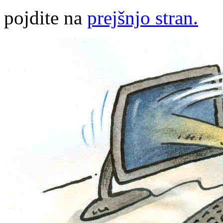
pojdite na
prejšnjo stran.