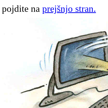
pojdite na
prejšnjo stran.