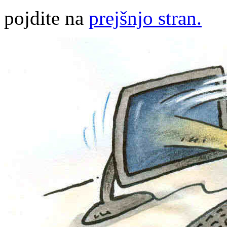
pojdite na
prejšnjo stran.