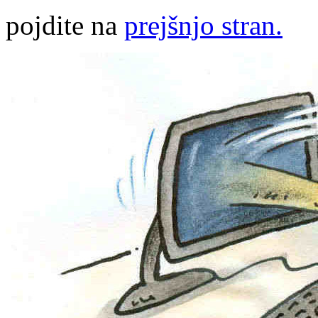
pojdite na
prejšnjo stran.