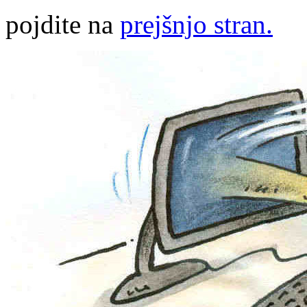
pojdite na
prejšnjo stran.