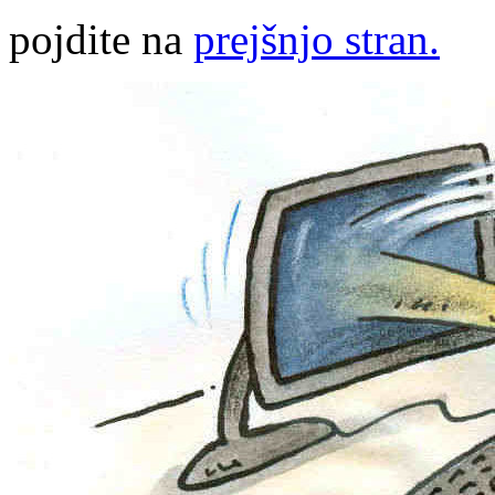
pojdite na
prejšnjo stran.