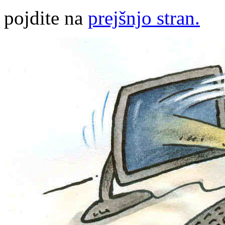
pojdite na
prejšnjo stran.