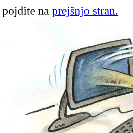
pojdite na
prejšnjo stran.