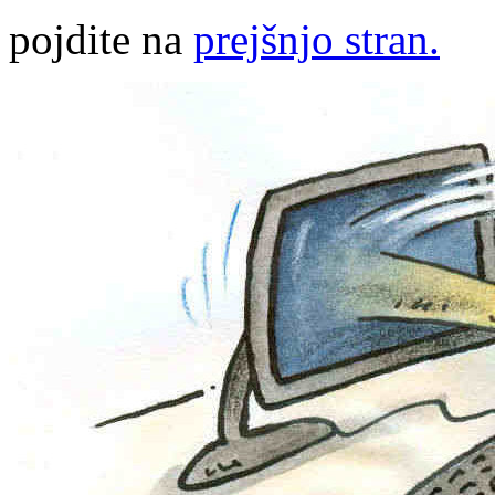
pojdite na
prejšnjo stran.