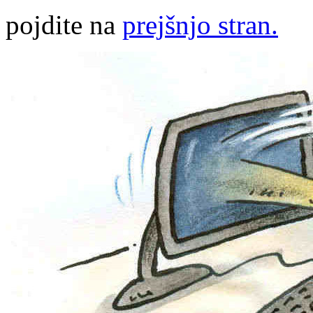
pojdite na
prejšnjo stran.