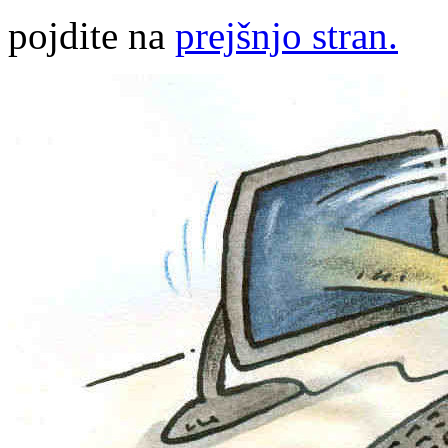
pojdite na
prejšnjo stran.